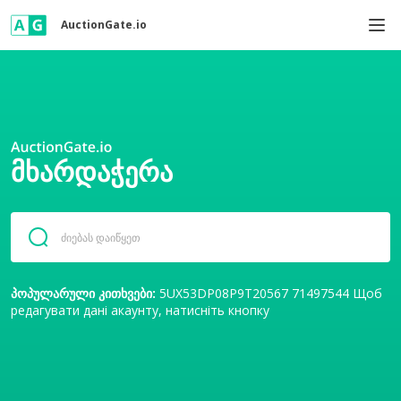
AuctionGate.io
ᲛᲮᲐᲠᲓᲐᲭᲔᲠᲐ
პოპულარული კითხვები:
5UX53DP08P9T20567
71497544
Щоб
редагувати дані акаунту, натисніть кнопку