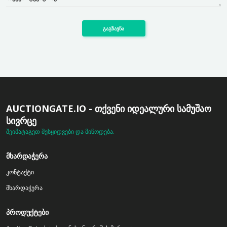
გაგზავნა
AUCTIONGATE.IO - ᲗᲥᲕᲔᲜᲘ ᲘᲓᲔᲐᲚᲣᲠᲘ ᲡᲐᲛᲣᲨᲐᲝ
ᲡᲘᲕᲠᲪᲔ
შეიმატაგეთ შესყიდვები და მიწოდება.
ᲛᲮᲐᲠᲓᲐᲭᲔᲠᲐ
კონტაქტი
მხარდაჭერა
ᲞᲠᲝᲓᲣᲥᲢᲔᲑᲘ