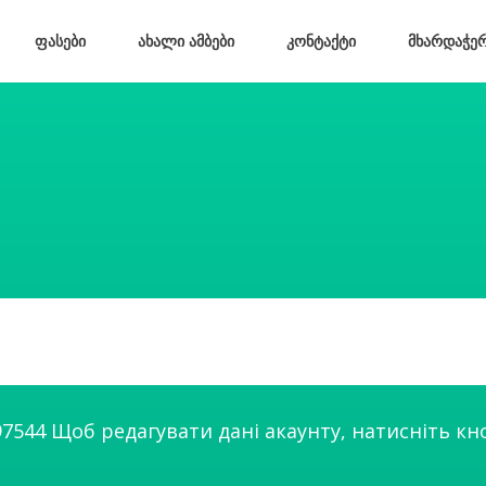
ფასები
ახალი ამბები
კონტაქტი
მხარდაჭე
97544
Щоб редагувати дані акаунту, натисніть кн