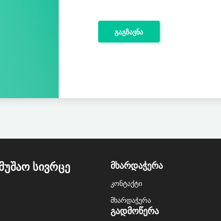
გაგზავნა
ᲛᲣᲨᲐᲝ ᲡᲘᲕᲠᲪᲔ
ᲛᲮᲐᲠᲓᲐᲭᲔᲠᲐ
კონტაქტი
მხარდაჭერა
ᲒᲐᲓᲛᲝᲬᲔᲠᲐ