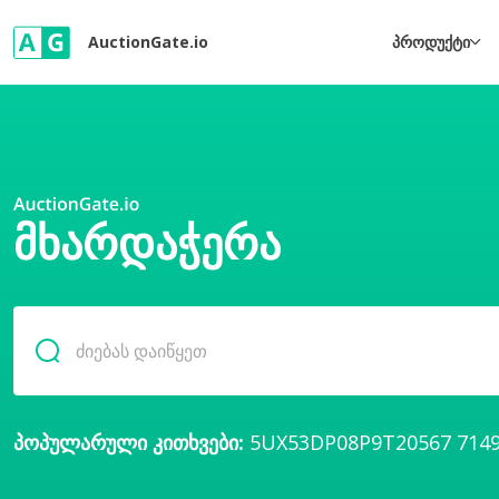
AuctionGate.io
პროდუქტი
ᲛᲮᲐᲠᲓᲐᲭᲔᲠᲐ
პოპულარული კითხვები:
5UX53DP08P9T20567
714