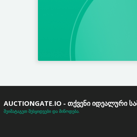
AUCTIONGATE.IO - ᲗᲥᲕᲔᲜᲘ ᲘᲓᲔᲐᲚᲣᲠᲘ ᲡᲐ
შეიმატაგეთ შესყიდვები და მიწოდება.