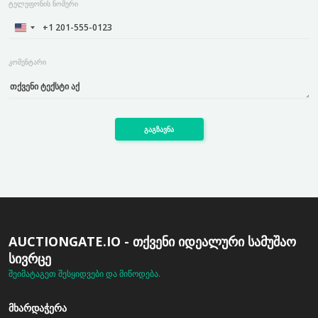
ტელეფონის ნომერი
კომენტარი
გაგზავნა
AUCTIONGATE.IO - ᲗᲥᲕᲔᲜᲘ ᲘᲓᲔᲐᲚᲣᲠᲘ ᲡᲐᲛᲣᲨᲐᲝ
ᲡᲘᲕᲠᲪᲔ
შეიმატაგეთ შესყიდვები და მიწოდება.
ᲛᲮᲐᲠᲓᲐᲭᲔᲠᲐ