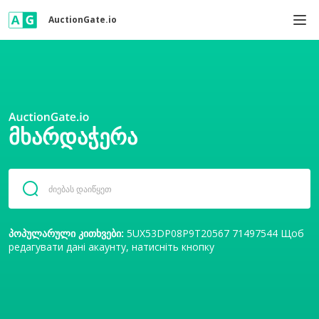
AuctionGate.io
ᲛᲮᲐᲠᲓᲐᲭᲔᲠᲐ
პოპულარული კითხვები:
5UX53DP08P9T20567
71497544
Щоб
редагувати дані акаунту, натисніть кнопку