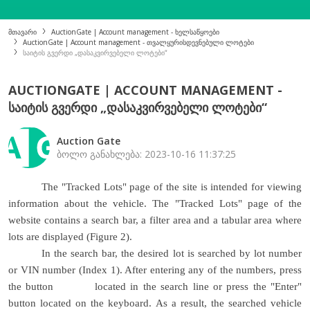
მთავარი
AuctionGate | Account management - ხელსაწყოები
AuctionGate | Account management - თვალყურისდევნებული ლოტები
საიტის გვერდი „დასაკვირვებელი ლოტები“
AUCTIONGATE | ACCOUNT MANAGEMENT -
ᲡᲐᲘᲢᲘᲡ ᲒᲕᲔᲠᲓᲘ „ᲓᲐᲡᲐᲙᲕᲘᲠᲕᲔᲑᲔᲚᲘ ᲚᲝᲢᲔᲑᲘ“
Auction Gate
ბოლო განახლება: 2023-10-16 11:37:25
The "Tracked Lots" page of the site is intended for viewing
information about the vehicle. The "Tracked Lots" page of the
website contains a search bar, a filter area and a tabular area where
lots are displayed (Figure 2).
In the search bar, the desired lot is searched by lot number
or VIN number (Index 1). After entering any of the numbers, press
the button
located in the search line or press the "Enter"
button located on the keyboard. As a result, the searched vehicle