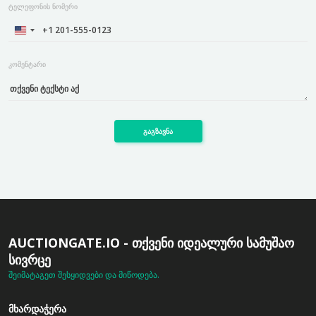
ტელეფონის ნომერი
კომენტარი
გაგზავნა
AUCTIONGATE.IO - ᲗᲥᲕᲔᲜᲘ ᲘᲓᲔᲐᲚᲣᲠᲘ ᲡᲐᲛᲣᲨᲐᲝ
ᲡᲘᲕᲠᲪᲔ
შეიმატაგეთ შესყიდვები და მიწოდება.
ᲛᲮᲐᲠᲓᲐᲭᲔᲠᲐ