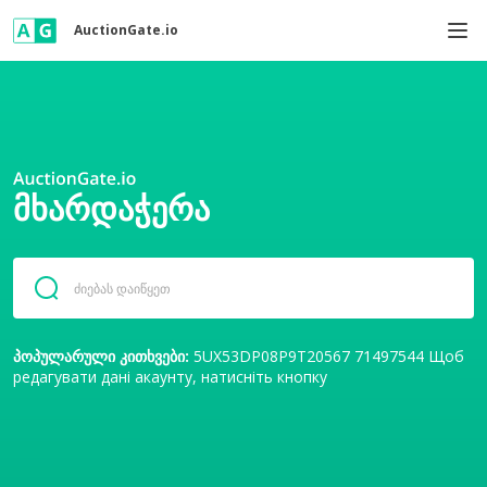
AuctionGate.io
ᲛᲮᲐᲠᲓᲐᲭᲔᲠᲐ
პოპულარული კითხვები:
5UX53DP08P9T20567
71497544
Щоб
редагувати дані акаунту, натисніть кнопку