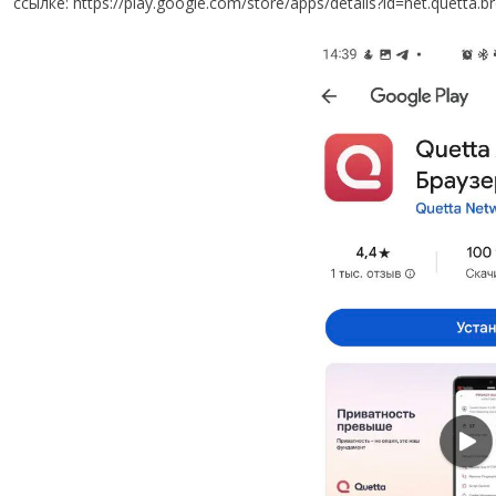
ссылке:
https://play.google.com/store/apps/details?id=net.quetta.b