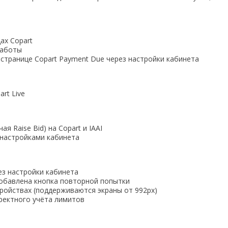
ах Copart
работы
странице Copart Payment Due через настройки кабинета
rt Live
 Raise Bid) на Copart и IAAI
с настройками кабинета
ез настройки кабинета
добавлена кнопка повторной попытки
ройствах (поддерживаются экраны от 992px)
ректного учёта лимитов