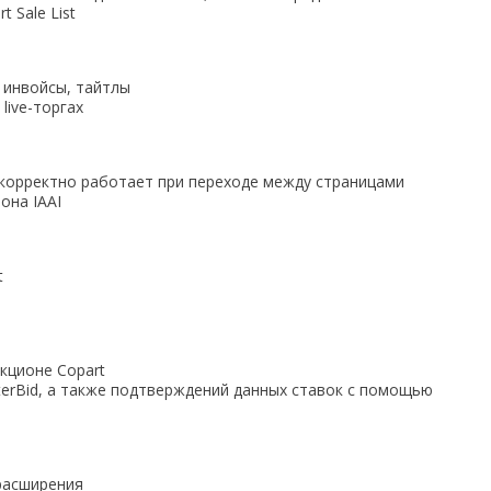
 Sale List
 инвойсы, тайтлы
live-торгах
ь корректно работает при переходе между страницами
она IAAI
t
кционе Copart
nterBid, а также подтверждений данных ставок с помощью
расширения