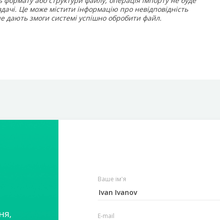
ь формату або структури файлу, операція імпорту не буде
вдачі. Це може містити інформацію про невідповідність
не дають змоги системі успішно обробити файл.
Ваше ім'я
ня,
E-mail