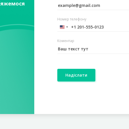
’яжемося
Номер телефону
Коментар
Надіслати