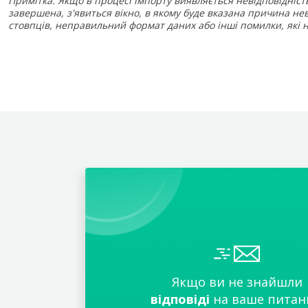
Примітка: Якщо в процесі імпорту виявляється невідповідніст
завершена, з'явиться вікно, в якому буде вказана причина не
стовпців, неправильний формат даних або інші помилки, які 
Якщо ви не знайшли
відповіді
на ваше питан