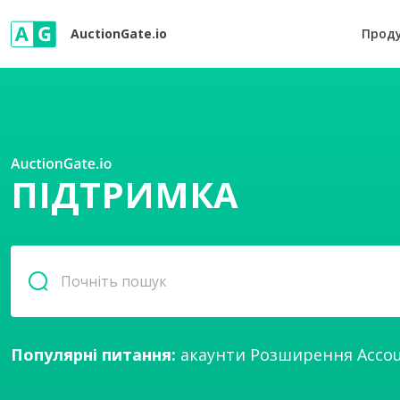
AuctionGate.io
Прод
ПІДТРИМКА
Популярні питання:
акаунти
Розширення
Acco