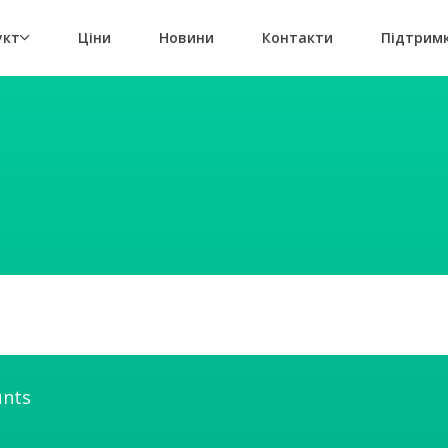
укт
Ціни
Новини
Контакти
Підтрим
unts