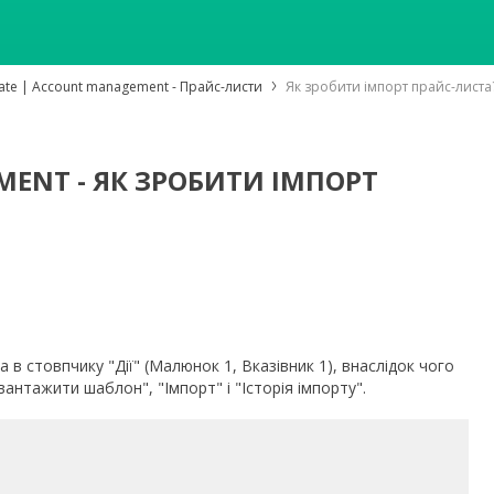
ate | Account management - Прайс-листи
Як зробити імпорт прайс-листа
ENT - ЯК ЗРОБИТИ ІМПОРТ
 в стовпчику "Дії" (Малюнок 1, Вказівник 1), внаслідок чого
авантажити шаблон", "Імпорт" і "Історія імпорту".