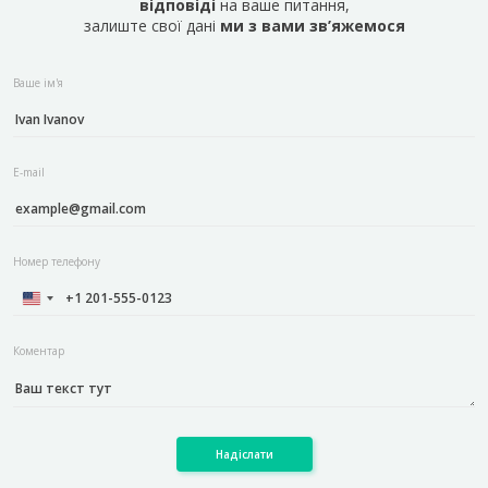
відповіді
на ваше питання,
залиште свої дані
ми з вами зв’яжемося
Ваше ім'я
E-mail
Номер телефону
Коментар
Надіслати