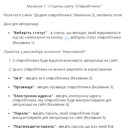
Малюнок 1 - Сторінка сайту "Співробітники"
Після чого у вікні "Додати співробітника" (Малюнок 2), заповніть поля:
Дані для авторизації
"Виберіть статус"
- зі списку, що випадає, який відкривається
під час натискання на кнопку
, виберіть статус співробітника
(Вказівник 1);
Примітка: у разі вибору значення "Неактивний":
У співробітника буде відсутня можливість авторизації на сайті;
Цього співробітника не можна закріпити за користувачем.
"Ім'я"
- введіть ім'я співробітника (Вказівник 2);
"Прізвище"
- введіть прізвище співробітника (Вказівник 3);
"Електронна адреса"
- введіть електронну адресу
співробітника, яку співробітник буде використовувати для
авторизації на сайті (Вказівник 4);
"Пароль"
- введіть пароль, який співробітник буде
використовувати для авторизації на сайті (Вказівник 5);
"Підтвердити пароль"
- введіть пароль ще раз, який був