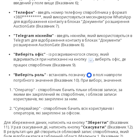
введений у поле вище (Вказівник 6);
"Телефон"
- введіть номер телефону співробітника у форматі
+380*********, який використовується месенджером WhatsApp
для відображення контакту в блоках "Документи" розширення
AuctionGate (Вказівник 7).
"Telegram нікнейм"
- введіть нікнейм, який використовується в
Telegram для відображення контакту в блоках "Документи"
розширення AuctionGate (Вказівник 8).
"Виберіть офіс"
- із розкриваючогося списку, який
відкривається при натисканні на кнопку
, виберіть офіс, де
працює співробітник (Вказівник 9).
“Виберіть роль”
- встановіть позначку
в полі навпроти
потрібного значення (Вказівник 10). При виборі, значення:
"Оператор" - співробітник бачить тільки облікові записи, за
якими він закріплений як співробітник, і облікові записи
користувачів, які закріплені за ним.
"Супервайзер" - співробітник бачить всіх користувачів і
операторів, які закріплені за офісом.
Для збереження даних, натисніть на кнопку
"Зберегти"
(Вказівник
11). У разі скасування дії, натисніть кнопку
"Скасувати"
(Вказівник 12).
В результаті цих дій створиться обліковий запис співробітника, який
буде відображатися в табличній області (Малюнок 1, Вказівник 2).