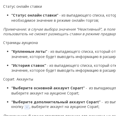
Статус онлайн ставки
“Статус онлайн ставки”
- из выпадающего списка, кото
необходимое значение в режиме онлайн-торгов;
Примечание: в случае выбора значения “Неактивный”, в поле 
пользователь не сможет размещать ставки в режиме предвар
Страницы аукциона
“Купленные лоты”
- из выпадающего списка, который о
значение, которое будет выводить информацию в расшире
“История ставок”
- из выпадающего списка, который от
значение, которое будет выводить информацию в расшире
Copart Аккаунты
“Выберите основной аккаунт Copart”
- из выпадающег
выберите аккаунт на аукционе Copart;
“Выберите дополнительный аккаунт Copart”
- из вы
кнопку
, выберите аккаунт на аукционе Copart;
Примечание: В случае отсутствия локации для аукциона на 